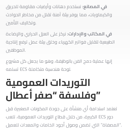
​في المصانع:
نستخدم دهانات وأرضيات مقاومة للحريق
والكيماويات، مما يوفر بيئة آمنة تقلل من مخاطر الحوادث
وتكاليف التأمين.
في المكاتب والإدارات:
نركز على العزل الحراري والإضاءة
الطبيعية لتقليل فواتير الكهرباء وخلق بيئة عمل ترفع إنتاجية
الموظفين.
إنها عملية دمج الفن بالوظيفة، وهو ما يجعل كل مشروع
تسلمه ECS لوحة هندسية متكاملة.
​التوريدات العمومية
وفلسفة “صفر أعطال”
​تعتمد استدامة أي منشأة على جودة المكونات الصغيرة قبل
الكبيرة، من خلال قطاع التوريدات العمومية، تلعب ECS دور
“المصفاة” التي تضمن وصول أجود الخامات والمعدات للعميل.