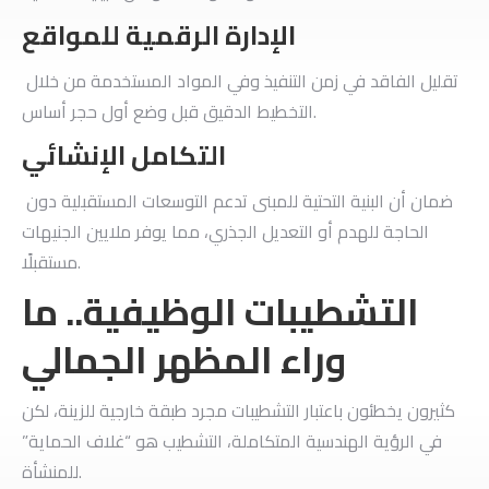
​الإدارة الرقمية للمواقع
تقليل الفاقد في زمن التنفيذ وفي المواد المستخدمة من خلال
التخطيط الدقيق قبل وضع أول حجر أساس.
​التكامل الإنشائي
ضمان أن البنية التحتية للمبنى تدعم التوسعات المستقبلية دون
الحاجة للهدم أو التعديل الجذري، مما يوفر ملايين الجنيهات
مستقبلًا.
​التشطيبات الوظيفية.. ما
وراء المظهر الجمالي
​كثيرون يخطئون باعتبار التشطيبات مجرد طبقة خارجية للزينة، لكن
في الرؤية الهندسية المتكاملة، التشطيب هو “غلاف الحماية”
للمنشأة.