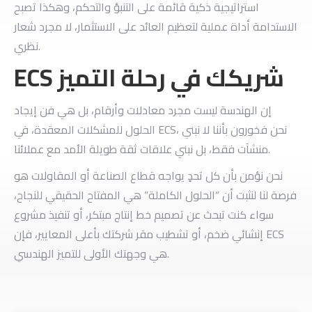
استراتيجية ذكية قائمة على التنبؤ والتحكم،
وهكذا تصبح
الاستدامة أداة عملية لتعظيم العائد على الاستثمار، لا مجرد شعار
نظري.
ECS شريكك في رحلة التميز
​إن الهندسة ليست مجرد معادلات وأرقام، بل هي فن إيجاد
الحلول للمشكلات المعقدة، في ECS، نحن فخورون بأننا لا نبني
منشآت فقط، بل نبني علاقات ثقة طويلة الأمد مع عملائنا.
نحن نؤمن بأن كل تحدٍ يواجه قطاع الصناعة أو المقاولات هو
فرصة لنا لنثبت أن “الحلول الكاملة” هي المفتاح الحقيقي للنجاح،
​سواء كنت تبحث عن تصميم خط إنتاج مبتكر، أو تنفيذ مشروع
إنشائي ضخم، أو تشطيب مقر شركتك بأعلى المعايير، فإن ECS
هي وجهتك الأولى للتميز الهندسي.