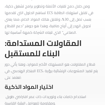
ومن خلال دمج تقنيات الأتمتة وتطوير برامج تشغيل ذكية،
تساهم الحلول التي تقدمها ECS في تقليل استهلاك الطاقة
بنسب تصل إلى 30%، وتقليل هالك المواد الخام، مما يعني
تحويل الهدر إلى أرباح صافية، وهذا هو جوهر “دعم القطاع
الصناعي” الذي تتبناه الشركة كمهة أساسية لها.
​المقاولات المستدامة:
البناء للمستقبل
​قطاع المقاولات هو المستهلك الأكبر للموارد، وهنا يأتي دور
الابتكار الهندسي، في ECS، يتم تنفيذ المشروعات الإنشائية برؤية
تعتمد على:
​اختيار المواد الذكية
استخدام خامات بناء وتوريدات ذات عمر افتراضي طويل
ومقاومة للعوامل البيئية القاسية.